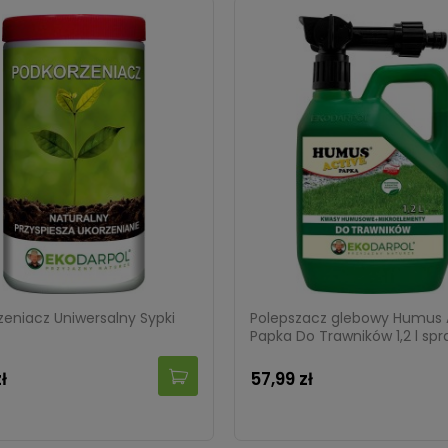
japońska Little Princess
Pomysłowy ogrodnik. 70 spr
a japonica Little Princess)
i przyjaznych dla środowiska
zeniacz Uniwersalny Sypki
Polepszacz glebowy Humus 
pomysłów do ogrodu
Papka Do Trawników 1,2 l spr
zł
69,99 zł
ł
57,99 zł