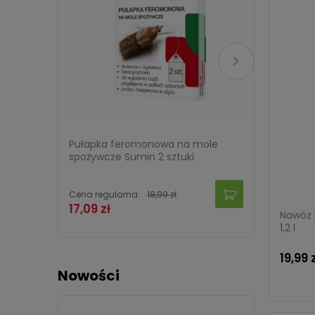
Pułapka feromonowa na mole
Sanium
spożywcze Sumin 2 sztuki
Protec
Cena regularna:
18,99 zł
Cena re
17,09 zł
13,49 
Nawóz 
1,2 l
19,99 
Nowości