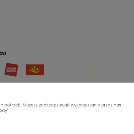
ZNI
E
O NAS
ich potrzeb. Możesz zaakceptować wykorzystanie przez nas
ody".
atności
Kontakt i dane firmy
ików cookies