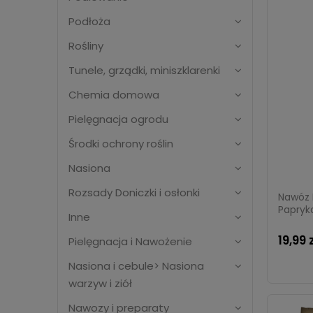
Podłoża
Rośliny
Tunele, grządki, miniszklarenki
Chemia domowa
Pielęgnacja ogrodu
Środki ochrony roślin
Nasiona
Rozsady Doniczki i osłonki
Nawóz 
Papryka 
Inne
19,99 
Pielęgnacja i Nawożenie
Nasiona i cebule> Nasiona
warzyw i ziół
Nawozy i preparaty