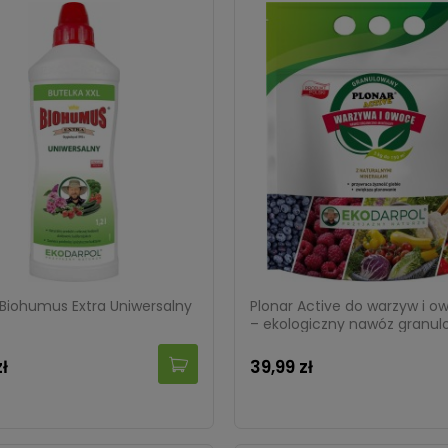
 System – na szkodniki –
Proszek na mrówki Bros 1 kg
t Garden 5 ml
gularna:
14,99 zł
Cena regularna:
69,99 zł
zł
62,99 zł
Biohumus Extra Uniwersalny
Plonar Active do warzyw i 
– ekologiczny nawóz granu
– Ekodarpol 3 kg
zł
39,99 zł