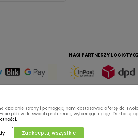
NASI PARTNERZY LOGISTYC
PŁATNOŚCI I DOSTAWA
INFORMACJ
awne działanie strony i pomagają nam dostosować ofertę do Two
życie plików do swoich preferencji, wybierając opcję "Dostosuj zg
a
Formy płatności
Polityka pryw
atności.
Czas i koszty dostawy
Ustawienia pl
dy
Zaakceptuj wszystkie