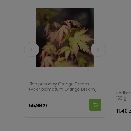
00 larw
Klon palmowy Orange Dream
Tawuła 
(Acer palmatum Orange Dream)
(Spirae
Podkor
150 g
56,99 zł
32,99 
11,40 z