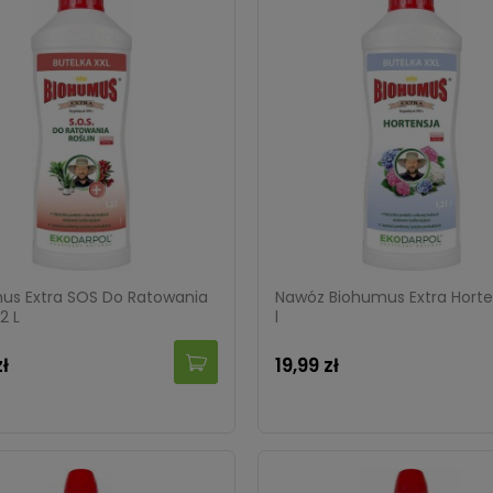
us Extra SOS Do Ratowania
Nawóz Biohumus Extra Horten
,2 L
l
zł
19,99 zł