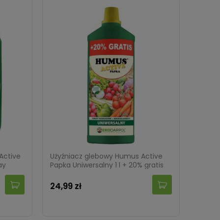
ytnych
Dalia Akita 1 sztuka
Protec
3x2,5 
Active
Użyźniacz glebowy Humus Active
ay
Papka Uniwersalny 1 l + 20% gratis
14,99 zł
36,99
24,99 zł