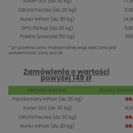
Kurier GLS (do 30 kg)
17,9
ORLEN Paczka (do 20 kg)
11,9
Kurier inPost (do 30 kg)
14,9
DPD Pickup (do 20 kg)
11,9
Paleta (powyżej 150 kg)
160
* po przekroczeniu maksymalnej wagi naliczana jest
wielokrotność ceny paczki
Zamówienia o wartości
powyżej 149 zł
Metoda dostawy
Koszty dostaw
Paczkomaty inPost (do 25 kg)
GR
Kurier GLS (do 30 kg)
16,
ORLEN Paczka (do 20 kg)
GR
Kurier inPost (do 30 kg)
GR