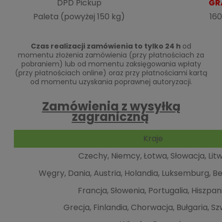
DPD Pickup
GR
Paleta (powyżej 150 kg)
160
Czas realizacji zamówienia to tylko 24 h
od
momentu złożenia zamówienia (przy płatnościach za
pobraniem) lub od momentu zaksięgowania wpłaty
(przy płatnościach online) oraz przy płatnościami kartą
od momentu uzyskania poprawnej autoryzacji.
Zamówienia z wysyłką
zagraniczną
Kraje
Czechy, Niemcy, Łotwa, Słowacja, Lit
Węgry, Dania, Austria, Holandia, Luksemburg, Bel
Francja, Słowenia, Portugalia, Hiszpan
Grecja, Finlandia, Chorwacja, Bułgaria, S