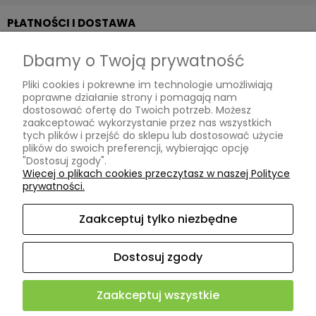
PŁATNOŚCI I DOSTAWA
Dbamy o Twoją prywatność
Formy płatności
Pliki cookies i pokrewne im technologie umożliwiają
Czas i koszty dostawy
poprawne działanie strony i pomagają nam
dostosować ofertę do Twoich potrzeb. Możesz
INFORMACJE
zaakceptować wykorzystanie przez nas wszystkich
tych plików i przejść do sklepu lub dostosować użycie
plików do swoich preferencji, wybierając opcję
"Dostosuj zgody".
Polityka prywatności
Więcej o plikach cookies przeczytasz w naszej Polityce
prywatności.
Ustawienia plików cookies
Zaakceptuj tylko niezbędne
O NAS
Dostosuj zgody
Kontakt i dane firmy
Zaakceptuj wszystkie
4.9