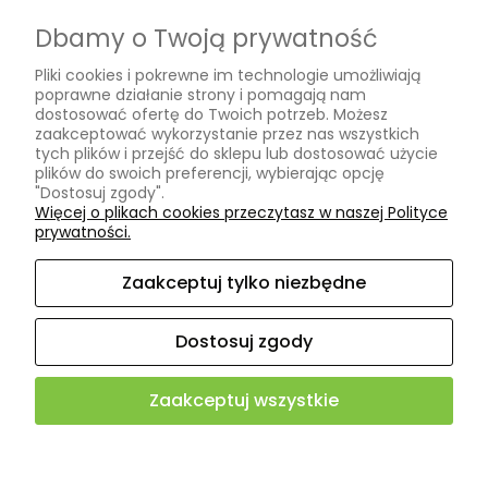
Dbamy o Twoją prywatność
Formy płatności
Pliki cookies i pokrewne im technologie umożliwiają
Czas i koszty dostawy
poprawne działanie strony i pomagają nam
dostosować ofertę do Twoich potrzeb. Możesz
INFORMACJE
zaakceptować wykorzystanie przez nas wszystkich
tych plików i przejść do sklepu lub dostosować użycie
plików do swoich preferencji, wybierając opcję
"Dostosuj zgody".
Polityka prywatności
Więcej o plikach cookies przeczytasz w naszej Polityce
prywatności.
Ustawienia plików cookies
Zaakceptuj tylko niezbędne
O NAS
Dostosuj zgody
Kontakt i dane firmy
Zaakceptuj wszystkie
4.9
Sklep internetowy Shoper.pl
500+ opinii
Zweryfikowane