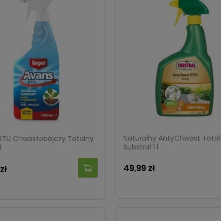
Naturalny AntyChwast Total
RTU Chwastobójczy Totalny
Substral 1 l
l
49,99 zł
zł