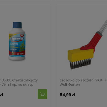
a feromonowa na mole
Sanium System – na szkodni
cze Sumin 2 sztuki
Protect Garden 5 ml
gularna:
18,99 zł
Cena regularna:
14,99 zł
zł
13,49 zł
er 350SL Chwastobójczy
Szczotka do szczelin multi-s
 75 ml np. na skrzyp
Wolf Garten
zł
84,99 zł