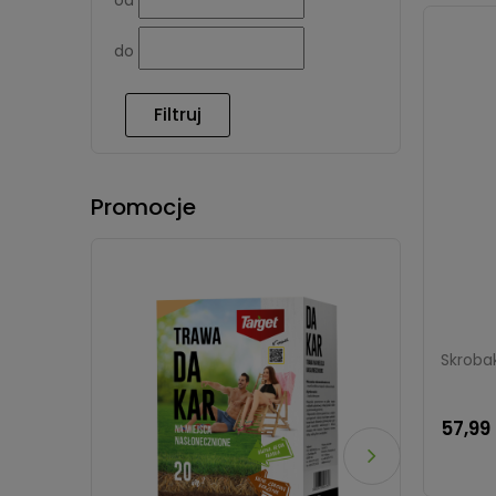
do
Filtruj
Promocje
Skroba
57,99 