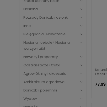
Środki ochrony roślin
Nasiona
Rozsady Doniczki i osłonki
Inne
Pielęgnacja i Nawożenie
Nasiona i cebule> Nasiona
warzyw i ziół
Nawozy i preparaty
Odstraszacze i trutki
Natura
Agrowłókniny i akcesoria
Effect
Architektura ogrodowa
77,99 
Doniczki i pojemniki
Wysiew
Nowości