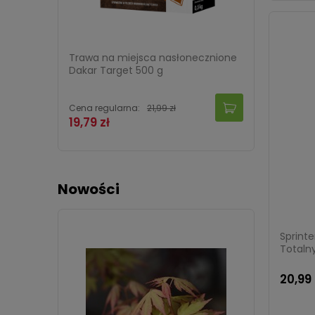
Trawa na miejsca nasłonecznione
Pułapk
Dakar Target 500 g
spożyw
Cena regularna:
21,99 zł
Cena re
19,79 zł
17,09 
Nowości
Sprint
Totalny
20,99 