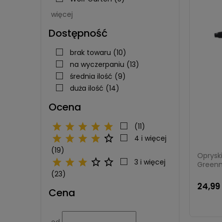
więcej
Dostępność
brak towaru
(10)
na wyczerpaniu
(13)
średnia ilość
(9)
duża ilość
(14)
Ocena
(11)
4 i więcej
(19)
Oprysk
3 i więcej
Greenmil
(23)
24,99 
Cena
od