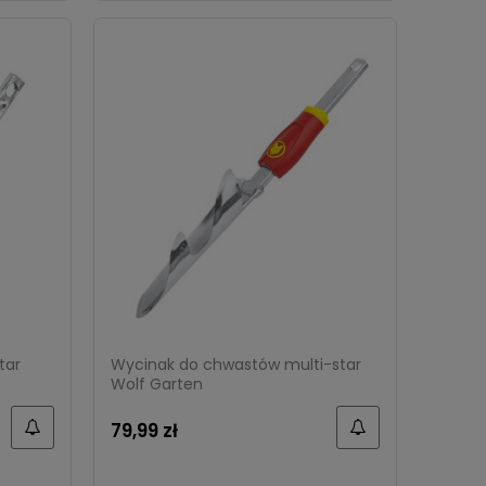
ki –
Proszek na mrówki Bros 1 kg
Spray 
Cena regularna:
69,99 zł
Cena r
62,99 zł
26,99
tar
Wycinak do chwastów multi-star
Wolf Garten
79,99 zł