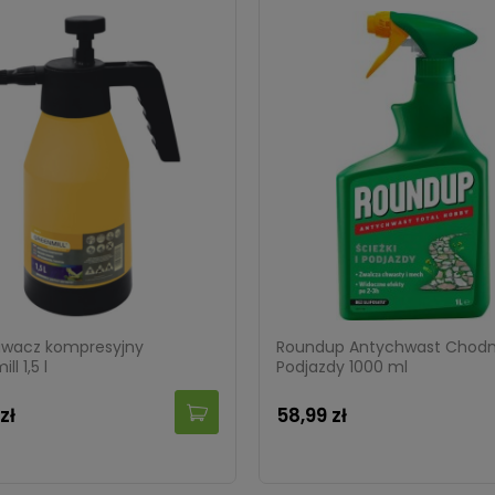
iwacz kompresyjny
Roundup Antychwast Chodnik
l 1,5 l
Podjazdy 1000 ml
zł
58,99 zł