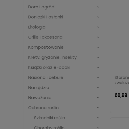
Dom i ogród
Doniczki i osłonki
Ekologia
Grille i akcesoria
Kompostowanie
Krety, gryzonie, insekty
Książki oraz e-booki
Nasiona i cebule
Staran
zwalcz
Narzędzia
66,99 
Nawożenie
Ochrona roślin
Szkodniki roślin
Choroby roślin