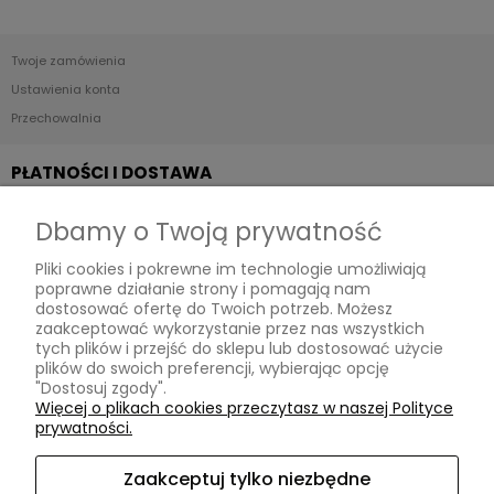
Twoje zamówienia
Ustawienia konta
Przechowalnia
PŁATNOŚCI I DOSTAWA
Dbamy o Twoją prywatność
Formy płatności
Pliki cookies i pokrewne im technologie umożliwiają
Czas i koszty dostawy
poprawne działanie strony i pomagają nam
dostosować ofertę do Twoich potrzeb. Możesz
INFORMACJE
zaakceptować wykorzystanie przez nas wszystkich
tych plików i przejść do sklepu lub dostosować użycie
plików do swoich preferencji, wybierając opcję
"Dostosuj zgody".
Polityka prywatności
Więcej o plikach cookies przeczytasz w naszej Polityce
prywatności.
Ustawienia plików cookies
Zaakceptuj tylko niezbędne
O NAS