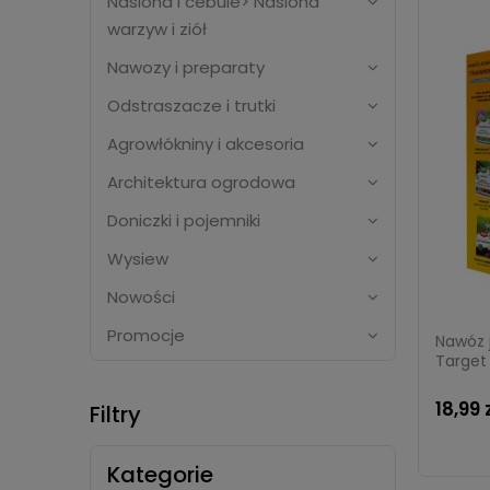
Nasiona i cebule> Nasiona
warzyw i ziół
Nawozy i preparaty
Odstraszacze i trutki
Agrowłókniny i akcesoria
Architektura ogrodowa
Doniczki i pojemniki
Wysiew
Nowości
Promocje
Nawóz 
Target 
18,99 
Filtry
Kategorie