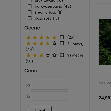
brak towaru
(10)
na wyczerpaniu
(48)
średnia ilość
(11)
duża ilość
(15)
Ocena
(25)
4 i więcej
(44)
3 i więcej
(50)
Cena
Kompos
od
do
24,99 
Filtruj