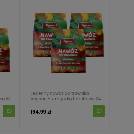
Jesienny nawóz do trawnika
wą 16
Vegano – z mączką bazaltową 24
kg (3x8 kg)
194,99 zł