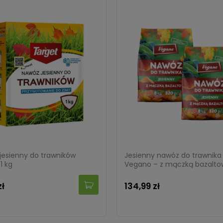
jesienny do trawników
Jesienny nawóz do trawnika
1 kg
Vegano – z mączką bazalto
kg (2x8 kg)
zł
134,99 zł