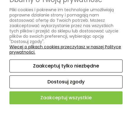
Formy płatności
Pliki cookies i pokrewne im technologie umożliwiają
Czas i koszty dostawy
poprawne działanie strony i pomagają nam
dostosować ofertę do Twoich potrzeb. Możesz
INFORMACJE
zaakceptować wykorzystanie przez nas wszystkich
tych plików i przejść do sklepu lub dostosować użycie
plików do swoich preferencji, wybierając opcję
"Dostosuj zgody".
Polityka prywatności
Więcej o plikach cookies przeczytasz w naszej Polityce
prywatności.
Ustawienia plików cookies
Zaakceptuj tylko niezbędne
O NAS
Dostosuj zgody
Kontakt i dane firmy
Zaakceptuj wszystkie
4.9
Sklep internetowy Shoper.pl
500+ opinii
Zweryfikowane
Pokaż pełną wersję strony