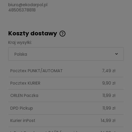
biuro@ekodarpol.pl
48506378818
Koszty dostawy
Cena nie zawiera ewentualnych kosztów
Kraj wysyłki:
płatności
Pocztex PUNKT/AUTOMAT
7,49 zł
Pocztex KURIER
9,90 zł
ORLEN Paczka
11,99 zł
DPD Pickup
11,99 zł
Kurier inPost
14,99 zł