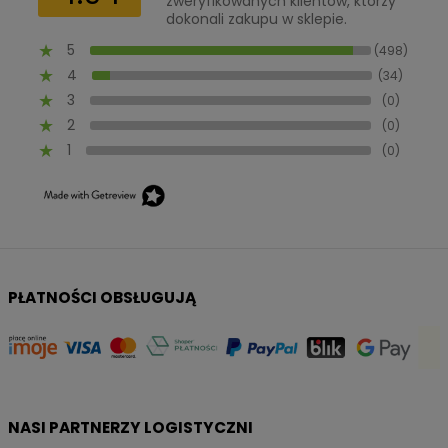
zweryfikowanych klientów, którzy
dokonali zakupu w sklepie.
5
(498)
4
(34)
3
(0)
2
(0)
1
(0)
PŁATNOŚCI OBSŁUGUJĄ
NASI PARTNERZY LOGISTYCZNI