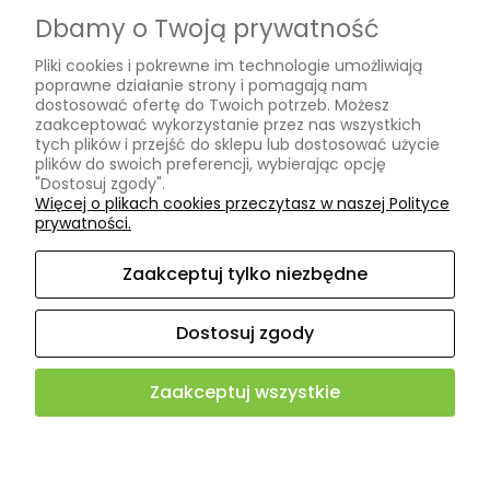
Dbamy o Twoją prywatność
Formy płatności
Pliki cookies i pokrewne im technologie umożliwiają
Czas i koszty dostawy
poprawne działanie strony i pomagają nam
dostosować ofertę do Twoich potrzeb. Możesz
INFORMACJE
zaakceptować wykorzystanie przez nas wszystkich
tych plików i przejść do sklepu lub dostosować użycie
plików do swoich preferencji, wybierając opcję
"Dostosuj zgody".
Polityka prywatności
Więcej o plikach cookies przeczytasz w naszej Polityce
prywatności.
Ustawienia plików cookies
Zaakceptuj tylko niezbędne
O NAS
Dostosuj zgody
Kontakt i dane firmy
Zaakceptuj wszystkie
4.9
Sklep internetowy Shoper.pl
500+ opinii
Zweryfikowane