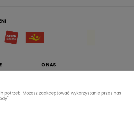
ZNI
E
O NAS
atności
Kontakt i dane firmy
ików cookies
ich potrzeb. Możesz zaakceptować wykorzystanie przez nas
ody".