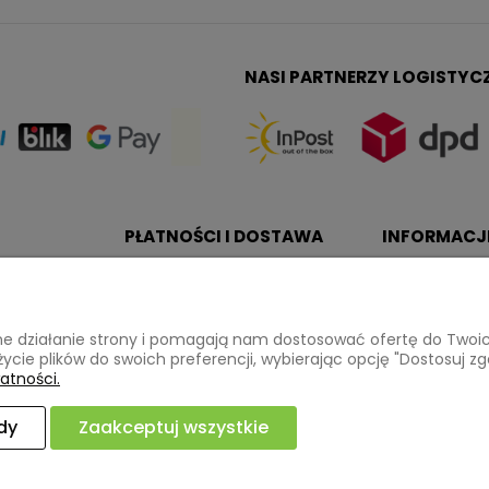
NASI PARTNERZY LOGISTYC
PŁATNOŚCI I DOSTAWA
INFORMACJ
a
Formy płatności
Polityka pryw
Czas i koszty dostawy
Ustawienia pl
awne działanie strony i pomagają nam dostosować ofertę do Two
życie plików do swoich preferencji, wybierając opcję "Dostosuj zg
atności.
dy
Zaakceptuj wszystkie