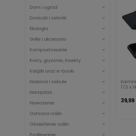
Dom i ogród
Doniczki i osłonki
Ekologia
Grille i akcesoria
Kompostowanie
Krety, gryzonie, insekty
Książki oraz e-booki
Nasiona i cebule
Karmnik
17,5 x 
Narzędzia
39,99 
Nawożenie
Ochrona roślin
Oświetlenie roślin
Podlewanie