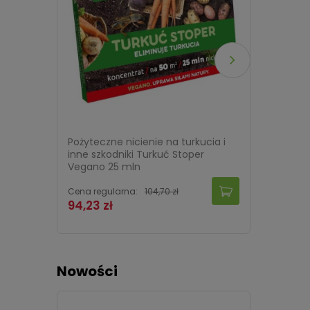
Pożyteczne nicienie na turkucia i
Wrotyc
inne szkodniki Turkuć Stoper
mikroo
Vegano 25 mln
Cena regularna:
104,70 zł
Cena re
94,23 zł
26,99 
Nowości