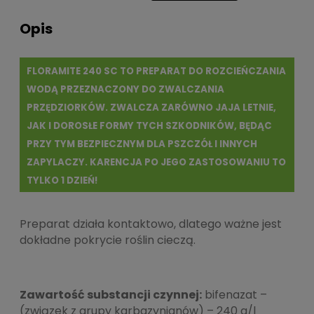
Opis
FLORAMITE 240 SC TO PREPARAT DO ROZCIEŃCZANIA
WODĄ PRZEZNACZONY DO ZWALCZANIA
PRZĘDZIORKÓW. ZWALCZA ZARÓWNO JAJA LETNIE,
JAK I DOROSŁE FORMY TYCH SZKODNIKÓW, BĘDĄC
PRZY TYM BEZPIECZNYM DLA PSZCZÓŁ I INNYCH
ZAPYLACZY. KARENCJA PO JEGO ZASTOSOWANIU TO
TYLKO 1 DZIEŃ!
Preparat działa kontaktowo, dlatego ważne jest
dokładne pokrycie roślin cieczą.
Zawartość substancji czynnej:
bifenazat –
(związek z grupy karbazynianów) – 240 g/l