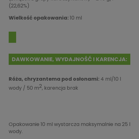
(22,62%)
Wielkość opakowania:
10 ml
DAWKOWANIE, WYDAJNOŚĆ I KARENCJA:
Róża, chryzantema pod osłonami:
4 ml/10 l
2
wody / 50 m
, karencja brak
Opakowanie 10 ml wystarcza maksymalnie na 25 l
wody.