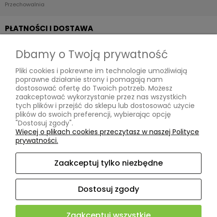
Przechowalnia
PŁATNOŚCI I DOSTAWA
Dbamy o Twoją prywatność
Formy płatności
Pliki cookies i pokrewne im technologie umożliwiają
Czas i koszty dostawy
poprawne działanie strony i pomagają nam
dostosować ofertę do Twoich potrzeb. Możesz
INFORMACJE
zaakceptować wykorzystanie przez nas wszystkich
tych plików i przejść do sklepu lub dostosować użycie
plików do swoich preferencji, wybierając opcję
"Dostosuj zgody".
Polityka prywatności
Więcej o plikach cookies przeczytasz w naszej Polityce
prywatności.
Ustawienia plików cookies
Zaakceptuj tylko niezbędne
O NAS
Dostosuj zgody
Kontakt i dane firmy
Zaakceptuj wszystkie