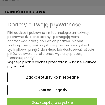
Przechowalnia
PŁATNOŚCI I DOSTAWA
Dbamy o Twoją prywatność
Formy płatności
Pliki cookies i pokrewne im technologie umożliwiają
Czas i koszty dostawy
poprawne działanie strony i pomagają nam
dostosować ofertę do Twoich potrzeb. Możesz
INFORMACJE
zaakceptować wykorzystanie przez nas wszystkich
tych plików i przejść do sklepu lub dostosować użycie
plików do swoich preferencji, wybierając opcję
"Dostosuj zgody".
Polityka prywatności
Więcej o plikach cookies przeczytasz w naszej Polityce
prywatności.
Ustawienia plików cookies
Zaakceptuj tylko niezbędne
O NAS
Dostosuj zgody
Kontakt i dane firmy
Zaakceptuj wszystkie