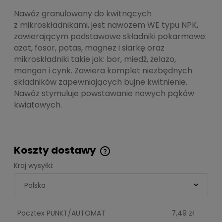
Nawóz granulowany do kwitnących
z mikroskładnikami, jest nawozem WE typu NPK,
zawierającym podstawowe składniki pokarmowe:
azot, fosor, potas, magnez i siarkę oraz
mikroskładniki takie jak: bor, miedź, żelazo,
mangan i cynk. Zawiera komplet niezbędnych
składników zapewniających bujne kwitnienie.
Nawóz stymuluje powstawanie nowych pąków
kwiatowych.
Koszty dostawy
Cena nie zawiera ewentualnych kosztów
Kraj wysyłki:
płatności
Pocztex PUNKT/AUTOMAT
7,49 zł