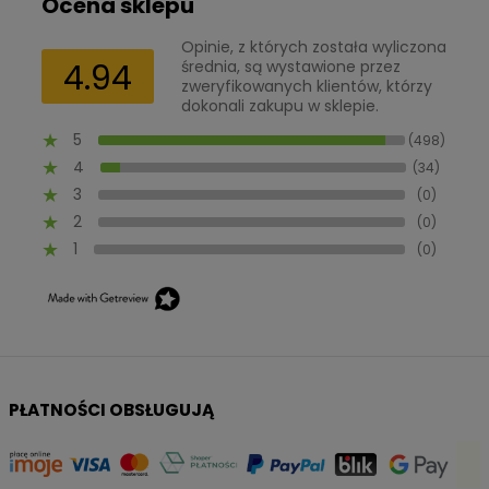
Ocena sklepu
Opinie, z których została wyliczona
4.94
średnia, są wystawione przez
zweryfikowanych klientów, którzy
dokonali zakupu w sklepie.
5
(498)
4
(34)
3
(0)
2
(0)
1
(0)
PŁATNOŚCI OBSŁUGUJĄ