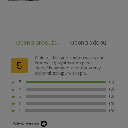
Ocena produktu
Ocena sklepu
Opinie, z których została wyliczona
5
średnia, są wystawione przez
zweryfikowanych klientów, którzy
dokonali zakupu w sklepie.
5
(6)
4
(0)
3
(0)
2
(0)
1
(0)