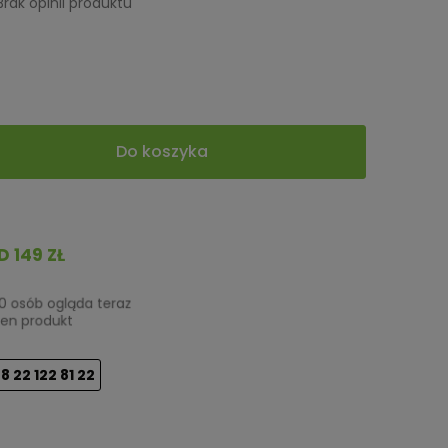
Brak opinii produktu
Do koszyka
149 ZŁ
0 osób ogląda teraz
en produkt
8 22 122 81 22