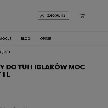
ZALOGUJ SIĘ
MOCJE
BLOG
OPINIE
get 1 l
 DO TUI I IGLAKÓW MOC
1 L