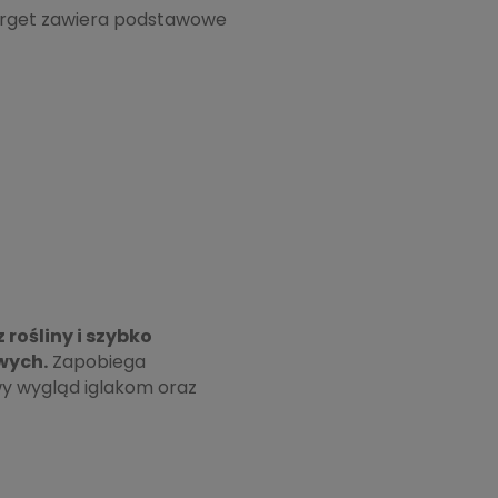
Target zawiera podstawowe
rośliny i szybko
wych.
Zapobiega
wy wygląd iglakom oraz