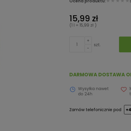
★★★★★
Ocena produktu:
15,99 zł
(1
l
=
15,99 zł
)
+
szt.
-
DARMOWA DOSTAWA OD 
Wysyłka nawet
1
do 24h
t
Zamów telefonicznie pod
+4