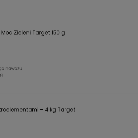
Moc Zieleni Target 150 g
:
ego nawozu
 g
kroelementami – 4 kg Target