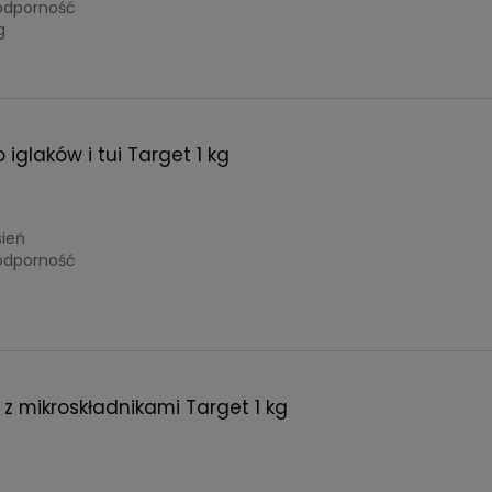
odporność
g
iglaków i tui Target 1 kg
sień
odporność
z mikroskładnikami Target 1 kg
: