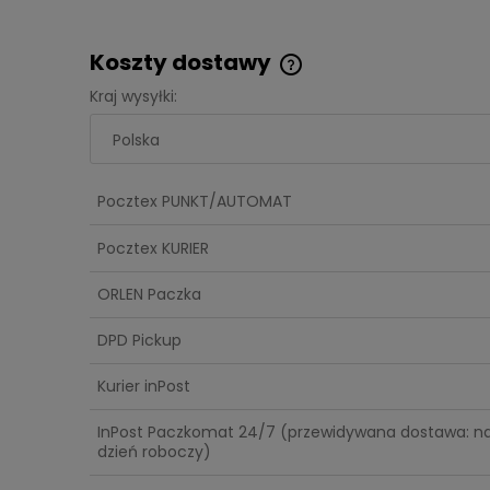
Koszty dostawy
Kraj wysyłki:
Cena nie zawiera ewent
kosztów płatności
Pocztex PUNKT/AUTOMAT
Pocztex KURIER
ORLEN Paczka
DPD Pickup
Kurier inPost
InPost Paczkomat 24/7
(przewidywana dostawa: n
dzień roboczy)