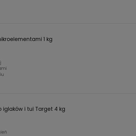
mikroelementami 1 kg
j
ami
iu
iglaków i tui Target 4 kg
sień