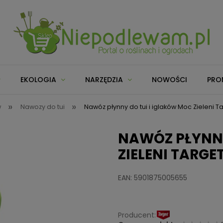
EKOLOGIA
NARZĘDZIA
NOWOŚCI
PRO
»
»
w
Nawozy do tui
Nawóz płynny do tui i iglaków Moc Zieleni Tar
NAWÓZ PŁYNNY
ZIELENI TARGET 
EAN: 5901875005655