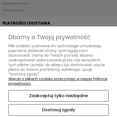
Ustawienia konta
Przechowalnia
PŁATNOŚCI I DOSTAWA
Dbamy o Twoją prywatność
Formy płatności
Pliki cookies i pokrewne im technologie umożliwiają
Czas i koszty dostawy
poprawne działanie strony i pomagają nam
dostosować ofertę do Twoich potrzeb. Możesz
INFORMACJE
zaakceptować wykorzystanie przez nas wszystkich
tych plików i przejść do sklepu lub dostosować użycie
plików do swoich preferencji, wybierając opcję
"Dostosuj zgody".
Polityka prywatności
Więcej o plikach cookies przeczytasz w naszej Polityce
prywatności.
Ustawienia plików cookies
Zaakceptuj tylko niezbędne
O NAS
Dostosuj zgody
Kontakt i dane firmy