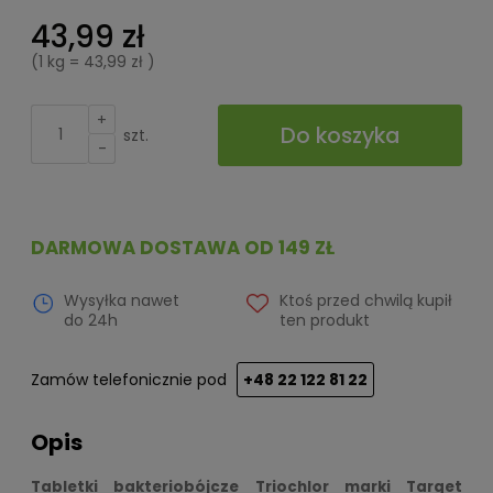
43,99 zł
(1
kg
=
43,99 zł
)
+
Do koszyka
szt.
-
DARMOWA DOSTAWA OD 149 ZŁ
Wysyłka nawet
Ktoś przed chwilą kupił
do 24h
ten produkt
Zamów telefonicznie pod
+48 22 122 81 22
Opis
Tabletki bakteriobójcze Triochlor marki Target