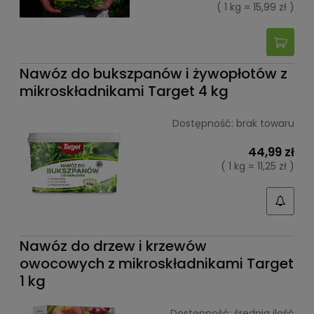
( 1 kg = 15,99 zł )
Nawóz do bukszpanów i żywopłotów z
mikroskładnikami Target 4 kg
Dostępność:
brak towaru
44,99 zł
( 1 kg = 11,25 zł )
Nawóz do drzew i krzewów
owocowych z mikroskładnikami Target
1 kg
Dostępność:
średnia ilość