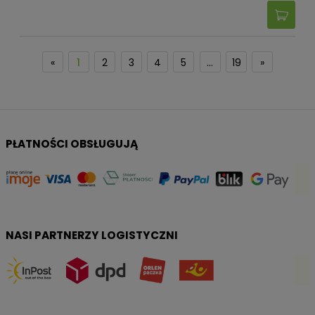
«
1
2
3
4
5
...
19
»
PŁATNOŚCI OBSŁUGUJĄ
NASI PARTNERZY LOGISTYCZNI