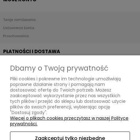
Twoje zamówienia
Ustawienia konta
Przechowalnia
PŁATNOŚCI I DOSTAWA
Dbamy o Twoją prywatność
Formy płatności
Pliki cookies i pokrewne im technologie umożliwiają
Czas i koszty dostawy
poprawne działanie strony i pomagają nam
dostosować ofertę do Twoich potrzeb. Możesz
INFORMACJE
zaakceptować wykorzystanie przez nas wszystkich
tych plików i przejść do sklepu lub dostosować użycie
plików do swoich preferencji, wybierając opcję
"Dostosuj zgody".
Polityka prywatności
Więcej o plikach cookies przeczytasz w naszej Polityce
prywatności.
Ustawienia plików cookies
Zaakceptuj tylko niezbędne
O NAS