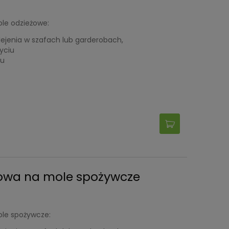
le odzieżowe:
lejenia w szafach lub garderobach,
yciu
iu
owa na mole spożywcze
le spożywcze: