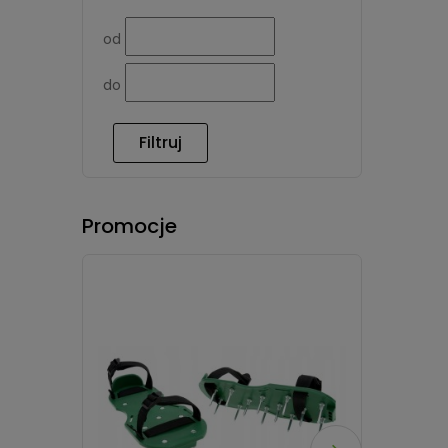
od
do
Filtruj
Promocje