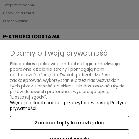
Twoje zamówienia
Ustawienia konta
Przechowalnia
PŁATNOŚCI I DOSTAWA
Dbamy o Twoją prywatność
Formy płatności
Pliki cookies i pokrewne im technologie umożliwiają
Czas i koszty dostawy
poprawne działanie strony i pomagają nam
dostosować ofertę do Twoich potrzeb. Możesz
INFORMACJE
zaakceptować wykorzystanie przez nas wszystkich
tych plików i przejść do sklepu lub dostosować użycie
plików do swoich preferencji, wybierając opcję
"Dostosuj zgody".
Polityka prywatności
Więcej o plikach cookies przeczytasz w naszej Polityce
prywatności.
Ustawienia plików cookies
Zaakceptuj tylko niezbędne
O NAS