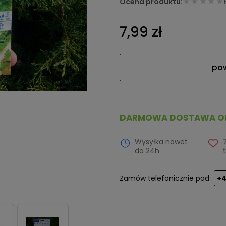
★★★★★
Ocena produktu:
7,99 zł
po
DARMOWA DOSTAWA OD 
Wysyłka nawet
7
do 24h
t
Zamów telefonicznie pod
+4