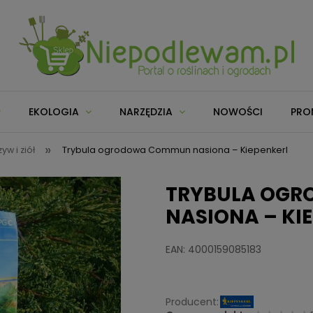
EKOLOGIA
NARZĘDZIA
NOWOŚCI
PRO
»
w i ziół
Trybula ogrodowa Commun nasiona – Kiepenkerl
TRYBULA OG
NASIONA – KI
EAN: 4000159085183