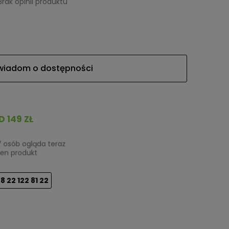
Brak opinii produktu
wiadom o dostępności
149 ZŁ
 osób ogląda teraz
en produkt
8 22 122 81 22