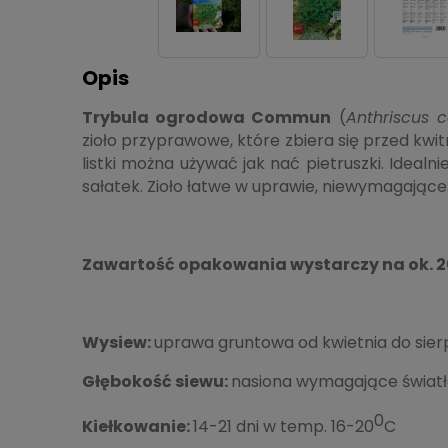
Opis
Trybula ogrodowa Commun
(
Anthriscus c
zioło przyprawowe, które zbiera się przed kwi
listki można używać jak nać pietruszki. Idealni
sałatek. Zioło łatwe w uprawie, niewymagające
Zawartość opakowania wystarczy na ok. 20
Wysiew:
uprawa gruntowa od kwietnia do sier
Głębokość siewu:
nasiona wymagające świat
0
Kiełkowanie:
14-21 dni w temp. 16-20
C