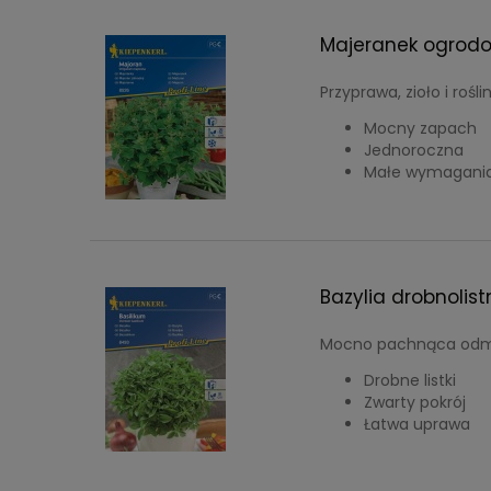
Majeranek ogrodo
Przyprawa, zioło i rośl
Mocny zapach
Jednoroczna
Małe wymagani
Bazylia drobnolis
Mocno pachnąca odm
Drobne listki
Zwarty pokrój
Łatwa uprawa