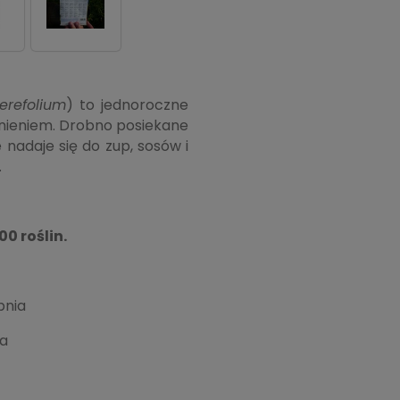
erefolium
) to jednoroczne
tnieniem. Drobno posiekane
e nadaje się do zup, sosów i
.
0 roślin.
pnia
ła