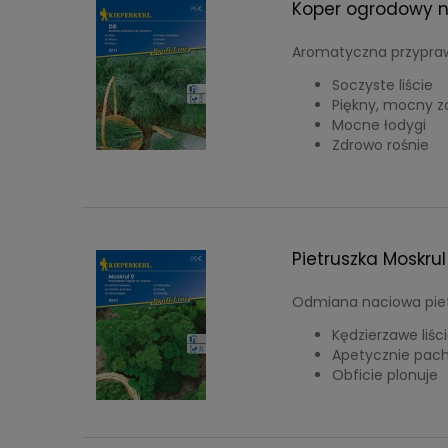
Koper ogrodowy n
Aromatyczna przyprawa
Soczyste liście
Piękny, mocny 
Mocne łodygi
Zdrowo rośnie
Pietruszka Moskrul
Odmiana naciowa piet
Kędzierzawe liśc
Apetycznie pach
Obficie plonuje