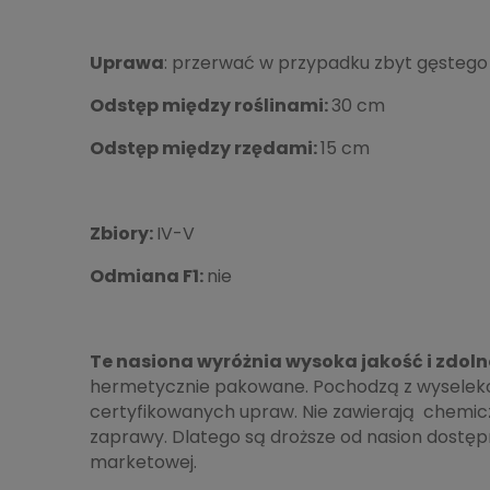
Uprawa
: przerwać w przypadku zbyt gęstego
Odstęp między roślinami:
30 cm
Odstęp między rzę
dami:
15 cm
Zbiory
:
IV-V
Odmiana F1:
nie
Te nasiona wyróżnia wysoka jakość i zdoln
hermetycznie pakowane. Pochodzą z wyselek
certyfikowanych upraw. Nie zawierają chemic
zaprawy. Dlatego są droższe od nasion dostę
marketowej.