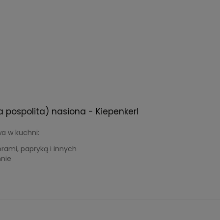
 pospolita) nasiona - Kiepenkerl
a w kuchni:
rami, papryką i innych
nie