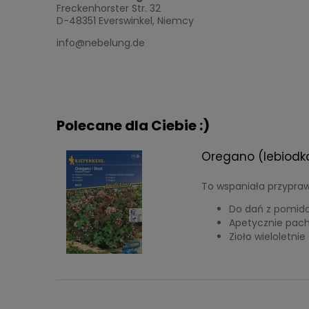
Freckenhorster Str. 32
D-48351 Everswinkel, Niemcy
info@nebelung.de
Polecane dla Ciebie :)
Oregano (lebiodka
To wspaniała przypraw
Do dań z pomido
Apetycznie pach
Zioło wieloletnie