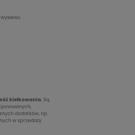
 wysiewu
ość kiełkowania.
Są
cjonowanych,
znych dodatków, np.
pnych w sprzedaży