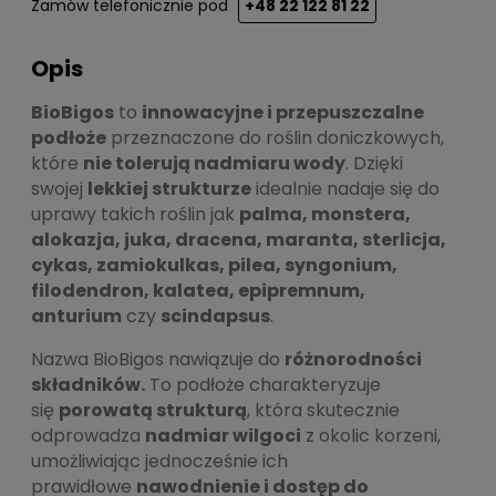
Zamów telefonicznie pod
+48 22 122 81 22
Opis
BioBigos
to
innowacyjne i przepuszczalne
podłoże
przeznaczone do roślin doniczkowych,
które
nie tolerują nadmiaru wody
. Dzięki
swojej
lekkiej strukturze
idealnie nadaje się do
uprawy takich roślin jak
palma, monstera,
alokazja, juka, dracena, maranta, sterlicja,
cykas, zamiokulkas, pilea, syngonium,
filodendron, kalatea, epipremnum,
anturium
czy
scindapsus
.
Nazwa BioBigos nawiązuje do
różnorodności
składników.
To podłoże charakteryzuje
się
porowatą strukturą
, która skutecznie
odprowadza
nadmiar wilgoci
z okolic korzeni,
umożliwiając jednocześnie ich
prawidłowe
nawodnienie i dostęp do