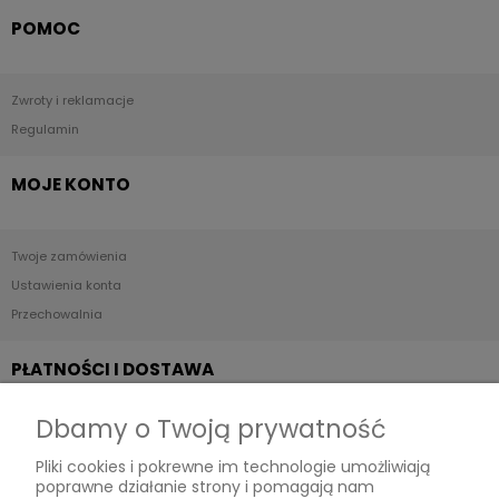
POMOC
Zwroty i reklamacje
Regulamin
MOJE KONTO
Twoje zamówienia
Ustawienia konta
Przechowalnia
PŁATNOŚCI I DOSTAWA
Dbamy o Twoją prywatność
Formy płatności
Pliki cookies i pokrewne im technologie umożliwiają
Czas i koszty dostawy
poprawne działanie strony i pomagają nam