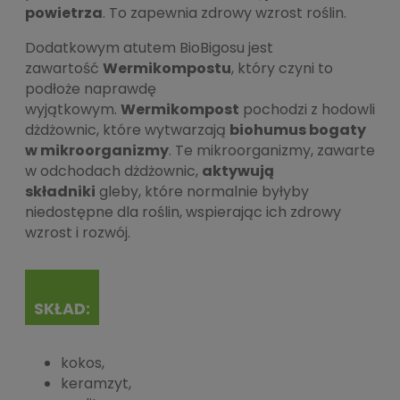
powietrza
. To zapewnia zdrowy wzrost roślin.
Dodatkowym atutem BioBigosu jest
zawartość
Wermikompostu
, który czyni to
podłoże naprawdę
wyjątkowym.
Wermikompost
pochodzi z hodowli
dżdżownic, które wytwarzają
biohumus bogaty
w mikroorganizmy
. Te mikroorganizmy, zawarte
w odchodach dżdżownic,
aktywują
składniki
gleby, które normalnie byłyby
niedostępne dla roślin, wspierając ich zdrowy
wzrost i rozwój.
SKŁAD:
kokos,
keramzyt,