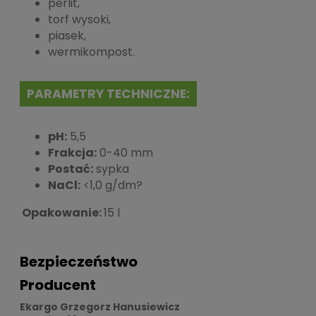
perlit,
torf wysoki,
piasek,
wermikompost.
PARAMETRY TECHNICZNE:
pH:
5,5
Frakcja:
0-40 mm
Postać:
sypka
NaCl:
<1,0 g/dm?
Opakowanie:
15 l
Bezpieczeństwo
Producent
Ekargo Grzegorz Hanusiewicz