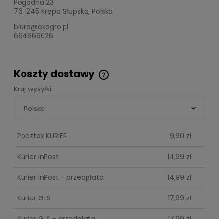
Pogodna 23
76-245 Krępa Słupska, Polska
biuro@ekagro.pl
664666626
Koszty dostawy
Cena nie zawiera ewentualnych kosztów
Kraj wysyłki:
płatności
Pocztex KURIER
9,90 zł
Kurier inPost
14,99 zł
Kurier InPost - przedpłata
14,99 zł
Kurier GLS
17,99 zł
Kurier GLS - przedpłata
17,99 zł