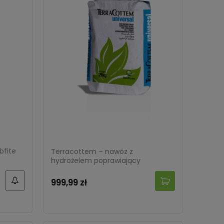
bfite
Terracottem – nawóz z
hydrożelem poprawiający
właściwości gleby – 20 kg Target
999,99 zł