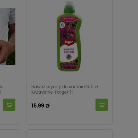
i i
Nawóz płynny do surfinii Obfite
l
Kwitnienie Target 1 l
15,99 zł