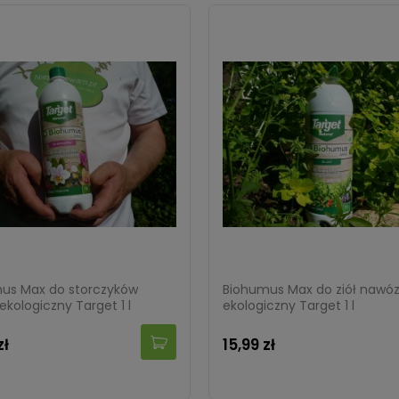
us Max do storczyków
Biohumus Max do ziół nawó
kologiczny Target 1 l
ekologiczny Target 1 l
zł
15,99 zł