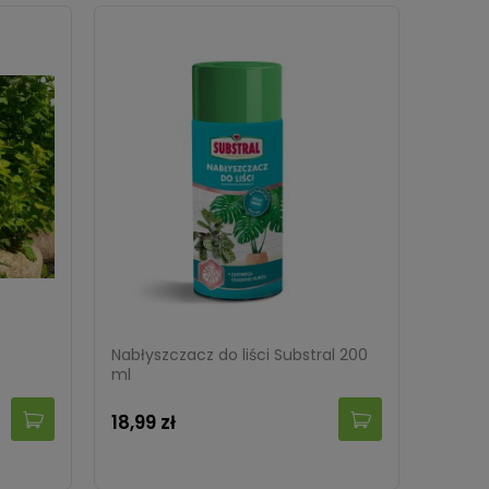
z
Nabłyszczacz do liści Substral 200
ml
18,99 zł