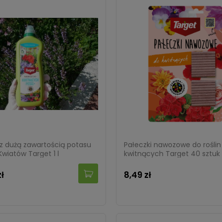
z dużą zawartością potasu
Pałeczki nawozowe do roślin
wiatów Target 1 l
kwitnących Target 40 sztuk
zł
8,49 zł