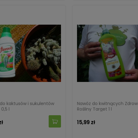
do kaktusów i sukulentów
Nawóz do kwitnących Zdro
 0,5 l
Rośliny Target 1 l
zł
15,99 zł