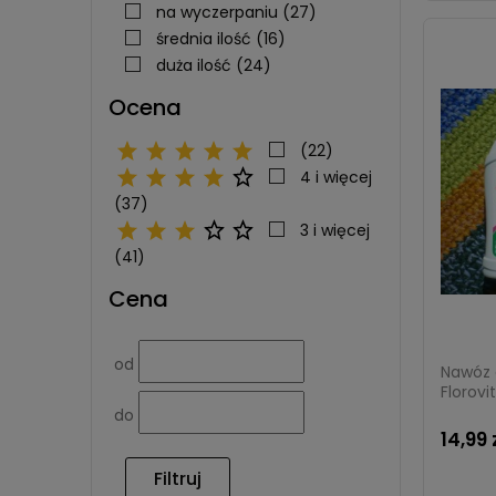
na wyczerpaniu
(27)
średnia ilość
(16)
duża ilość
(24)
Ocena
(22)
4 i więcej
(37)
3 i więcej
(41)
Cena
od
Nawóz 
Florovit
do
14,99 
Filtruj